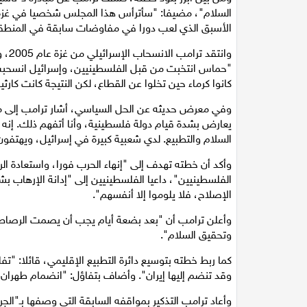
السلام"، مضيفا: "سأترأس هذا المجلس شخصيا في غزة، بم
الأسبق الذي لعب دورا في مفاوضات سابقة في المنطق
وانت
"حماس انتخبت من قبل الفلسطينيين، وإسرائيل انسحبت 
كانوا كرماء حين تخلوا عن القطاع، لكن النتيجة كانت كارثي
وفي معرض حديثه عن الحل السياسي، أشار ترامب إلى مو
يعارض بشدة قيام دولة فلسطينية، وأنا أتفهم ذلك. إن
السلام والتطبيع. لدي شعبية كبيرة في إسرائيل، ويهتفو
وأكد أن خطته تهدف إلى "إنهاء الحرب فورا، واستعادة ا
الفلسطينيين"، داعيا الفلسطينيين إلى "إدانة الإرهاب 
الإصلاح، فلا يلوموا إلا أنفسهم".
وأعلن ترامب أن "بعد بضعة أيام يجب أن يصمت الرصاص في
وتحقيق السلام".
كما ربط خطته بتوسيع دائرة التطبيع الإقليمي، قائلا:
وقد تنضم إليها إيران". وأضاف بتفاؤل: "انضمام طهران إل
وأعاد ترامب التذكير بمواقفه السابقة التي وصفها بـ"الجر