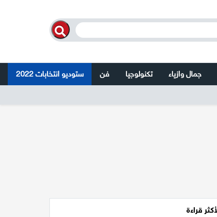
جمال وازياء
تكنولوجيا
فن
ستوديو انتخابات 2022
أكثر قراءة