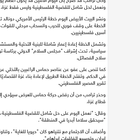
وكان ترامب قد صرح بأن اليوم الاثنين قد يكون أعظم يو
ونعمل لحل شامل للقضية الفلسطينية وليس فقط غزة."
ونشر البيت الأبيض اليوم خطة الرئيس الأمريكي دونالد 
الخطة على وقف فوري للحرب وانسحاب مرحلي للقوات الإس
أسرى فلسطينيين.
وتشمل الخطة إعادة إعمار شاملة للبنية التحتية والمست
سياسية، تحت إشراف "مجلس السلام" الدولي برئاسة ترا
سلاح الفصائل.
كما تنص على عفو عن عناصر حماس الراغبين بالتخلي عن ا
في الحكم. وتفتح الخطة الطريق لإعادة بناء غزة اقتصاديًا
تقرير المصير الفلسطيني.
وحذر ترامب من أن رفض حركة حماس للعرض سيؤدي إلى
قطاع غزة.
وقال: "نعمل اليوم على حل شامل للقضية الفلسطينية، 
"سيحقق سلاما أبديا في المنطقة".
وأضاف أن الاجتماع مع نتنياهو كان "حيويا للغاية"، وتن
إيران، وتوسيع اتفاقيات إبراهام".