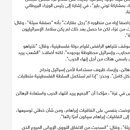
شاركة توني بلير"، في إشارة إلى رئيس الوزراء البريطاني
ة.
قد ترامب الانسحاب الإسرائيلي من غزة عام 2005، واصفا إياه من منظوره كـ"رجل عقارات" بأنه "صفقة سيئة"، وقال:
من غزة، لكن ما حصل بعد ذلك لم يكن سلاما. الإسرائيليون
ة".
قف نتنياهو الرافض لقيام دولة فلسطينية، وقال: "نتنياهو
ه محارب، وإسرائيل محظوظة بوجوده". لكنه أضاف: "الشعب يريد
ن باسمي هناك من أجل إنهاء الحرب".
لرهائن، وإرساء ظروف مستدامة لأمن إسرائيل ونجاح
بشكل كامل". وحذر: "إذا لم تستكمل السلطة الفلسطينية متطلبات
 غزة"، مؤكدا أن "الجميع يريد انتهاء الحرب واستعادة الرهائن
 "تفاوضت بنفسي على اتفاقيات إبراهام، ومن شأن خطتي توسيعها،
ى اتفاقيات إبراهام سيكون أمرًا رائعا".
يئة"، وقال: "انسحبت من الاتفاق النووي الإيراني المروع الذي