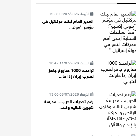
الأربعاء 08/07/2026 12:53
المدير العام لبنك مركنتيل في
مؤتمر ''مون...
السبت 11/07/2026 13:47
ترامب: 1000 صاروخ جاهز
لضرب إيران إذا حا...
الأربعاء 08/07/2026 13:00
رغم تحديات الحرب… مدرسة
شيرين للباليه وف...