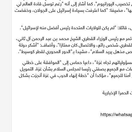
 تخصيب اليورانيوم". كما أشار إلى أنه "رغم توسل قادة العالم لي
ها"، مضيفا: "كما اعترفت بسيادة إسرائيل على الجولان، وخفضت
، قائلا: "لم يكن للولايات المتحدة رئيس أفضل منه لإسرائيل".
 مع رئيس الوزراء القطري الشيخ محمد بن عبد الرحمن آل ثاني،
اء القطري شخص رائع، والاتصال كان ممتازا". وأضاف: "أشكر دولة
ص مذهل يريد السلام"، مشيدا بـ"الدور المحوري لقطر كوسيط".
مسؤولياتهم تجاه غزة"، داعيا حماس إلى "الموافقة على خطتي
علاقات مع الجميع بصفتي رئيسا لمجلس السلام بشأن غزة. التمويل
أمنا للجميع"، مؤكدا أن "خطة إنهاء الحرب في غزة أنجزت بشكل
الحمرا الإخبارية
https://what