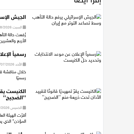
الجيش الإسرا
السبت 01/08/2026 21:11
رُفعت حالة التأ
الأربع والعشرين
رسمياً الإعل
الأحد 12/07/2026 22:55
خلال مناقشة قا
رسميًا
الكنيست يقرّ 
''الضجيج''
الخميس 02/07/2026 00:31
أقرّت الهيئة الع
المؤذن" الذي ي