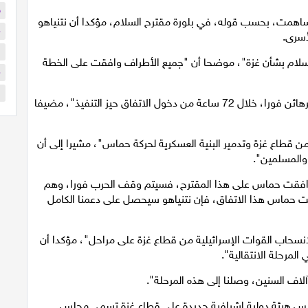
ح
 ساهمت، بحسب قوله، في بلورة مقترح السلام، مؤكدا أن نتنياهو
م
أسرى.
ا
 سلام بشأن غزة"، موضحا أن "جميع الأطراف وافقت على الخطة
م
ا
وأشار ترامب إلى أن خطته تتضمن "إطلاق سراح جميع الرهائن فورا، خلال 72 ساعة من دخول الاتفاق حيز التنفيذ"، مضيفا
ن قطاع غزة وتدمير البنية العسكرية لحركة حماس"، مشيرا إلى أن
والمسلمين".
وافقت حماس على هذا المقترح، فسيتم وقف الحرب فورا، وهم
رفضت حماس هذا الاتفاق، فإن نتنياهو سيحصل على دعمنا الكامل
انسحاب القوات الإسرائيلية من قطاع غزة على مراحل"، مؤكدا أن
لمرحلة الانتقالية".
آلاف السنين، وصلنا إلى هذه المرحلة".
سيس هيئة دولية إشرافية جديدة على قطاع غزة تسمى مجلس