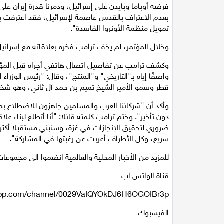
فرضه أوباما وبايدن على إسرائيل، ودمرنا قدرة إيران على
بعدم الاعتراف بالقدس عاصمة لإسرائيل، فقد اعترفت ب
تمويل منظمة الأونروا الفاسدة".
وخلال المؤتمر، لم يخف ترامب فخره بعلاقاته مع إسرائيل
وكشف ترامب عن تفاصيل اتصال هاتفي أجراه قبل المؤتمر
واصفًا إياه بـ"التاريخي" و"المنتج"، وقال: "رئيس الوزر
قطر وسمو الأمير الشيخ تميم بن حمد آل ثاني، وهو شخ
وأكد أن "شركائنا العرب والمسلمين جاهزون للاضطلاع ب
دون تأخير". وختم ترامب كلمته قائلا: "أنا أتطلع لبناء 
ضروري لتحقيق الإنجازات في غزة، وسنبني مستقبلا أكثر 
سريع، وكل الأطراف أعربت عن رغبتها في المشاركة".
للمزيد من الأخبار المحلية والعالمية انضموا الى مجموعات 
قناة الواتس اب
sapp.com/channel/0029VaIQYOkDJ6H6OGOIBr3p
الفيسبوك