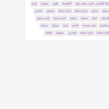
الة الطقس، الجو، ماطر، رياح
الأطعمة
طول
شعرك
اخبار
حلية
محليه
اخبار محلية
اخبار محليه
صاروخ
تخلص
لارداف
اخبار
محلية
محليه
اخبار محلية
اخبار محليه
حاضره
نعيم شحاده
الرامه
اخبار
محلية
محليه
خبار محلية
اخبار محليه
القدس
سقوط
طفله