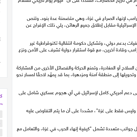
م في تاريخ الحضارات، مشددا على أن "اليوم يوم تاريخي للسلام
ترامب لإنهاء الصراع في غزة، وهي متضمنة عدة بنود. وتنص
رائيلية مقابل إطلاق جميع الرهائن، يلي ذلك الإفراج عن
شفيات بدعم دولي، وتشكيل حكومة انتقالية تكنوقراطية غير
مب وقادة آخرين، مع قوة استقرار دولية تشرف على الأمن ونزع
لسلاح أو المغادرة، وتمنع الحركة والفصائل الأخرى من المشاركة
 وتحويلها إلى منطقة آمنة ومزدهرة، بما قد يمهّد لاحقًا لمسار نحو
 دعم أمريكي كامل لإسرائيل في أي هجوم عسكري شامل على
كل
وليس فقط على غزة"، مشددا على أن ما يتم التفاوض عليه
ب
م
اول جوانب متعددة تشمل "كيفية إنهاء الحرب في غزة، والتعامل مع
ا