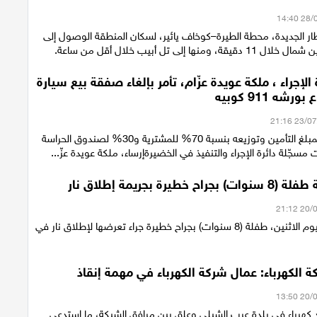
ار الجديدة، محطة الطيرة–كوخاف يائير، لسكان المنطقة الوصول إلى
منها إلى تل أبيب خلال أقل من ساعة.
 الإجراء ، ملكة عويدة عزّام، تأمر بإلغاء صفقة بيع سيارة
شه 911 كوبيه
مصادرة جزئية لمبلغ التأمين وتوزيعه بنسبة 70% للمشترية و30% لصندوق الحراسة
مسجّلة دائرة الإجراء والتنفيذ في الخضيرةإرساء، ملكة عويدة عزّ...
 خطيرة بجريمة إطلاق نار
أصيبت مساء اليوم الاثنين، طفلة (8 سنوات) بجراح خطيرة جراء تعرضها لإطلاق نار في
 الكهرباء: عمال شركة الكهرباء في مهمة إنقاذ
كهرباء في بلدة عرب الشبلي وعلق بين مرافق الشبكة، ما استدعى