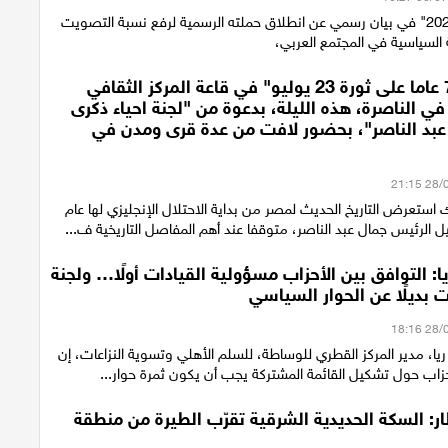
أعلن "ائتلاف 2026" في بيان رسمي عن انطلاق حملته الرسمية لرفع نسبة التصويت
 السياسية في المجتمع العربي،
احتفالية "74 عاما على ثورة 23 يوليو" في قاعة المركز الثقافي
ي الناصرة، هذه الليلة، بدعوة من "لجنة احياء ذكرى
 عبد الناصر"، بحضور لافت من عدة قرى ومدن في
استعرض التاريخ الحديث لمصر من بداية الاحتلال الإنجليزي لها عام
ريا: التوافق بين الأحزاب مسؤولية القيادات أولًا… ولجنة
 بديلًا عن الحوار السياسي
 ريا، مدير المركز القطري للوساطة، للسلم الأهلي وتسوية النزاعات، إن
حزاب حول تشكيل القائمة المشتركة يجب أن يكون ثمرة حوار...
ر: السكة الحديدية الشرقية تقرّب الطيرة من منطقة