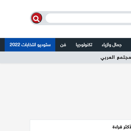
جمال وازياء
تكنولوجيا
فن
ستوديو انتخابات 2022
أكثر قراءة