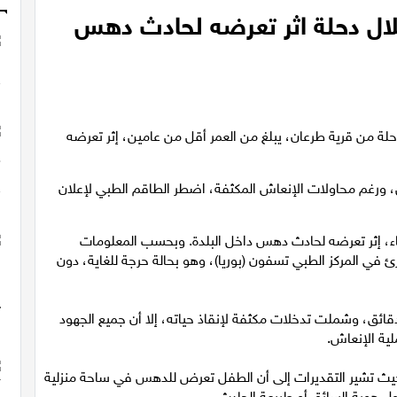
ال دحلة اثر تعرضه لحادث دهس
ة من قرية طرعان، يبلغ من العمر أقل من عامين، إثر تعرضه
غم محاولات الإنعاش المكثفة، اضطر الطاقم الطبي لإعلان
اء، إثر تعرضه لحادث دهس داخل البلدة. وبحسب المعلومات
ئ في المركز الطبي تسفون (بوريا)، وهو بحالة حرجة للغاية، دون
ائق، وشملت تدخلات مكثفة لإنقاذ حياته، إلا أن جميع الجهود
ية الإنعاش.
 تشير التقديرات إلى أن الطفل تعرض للدهس في ساحة منزلية
 هوية السائق أو طبيعة الحادث.