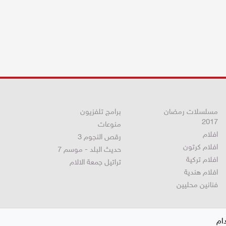
مسلسلات رمضان
برامج تلفزيون
2017
منوعات
افلام
رقص النجوم 3
افلام كرتون
حديث البلد - موسم 7
افلام تركية
تراتيل جمعة الالام
افلام هندية
فنانين محليين
ام