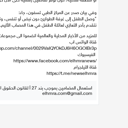
وفي بيان صدر عن المركز الطبي تسفون، جاء:
"وصل الطفل إلى غرفة الطوارئ دون نبض أو تنفس، وتم بذ
نتقدم بأحر التعازي لعائلة الطفل في هذا المصاب الأليم.
للمزيد من الأخبار المحلية والعالمية انضموا الى مجموعات 
قناة الواتس اب
sapp.com/channel/0029VaIQYOkDJ6H6OGOIBr3p
الفيسبوك
https://www.facebook.com/elhmranews/
قناة التيلجرام
https://t.me/newselhmra
استعمال المضامين بموجب بند 27 أ لقانون الحقوق الأدبية لسنة 2007، يرجى ارسال رسالة الى:
elhmra.com@gmail.com