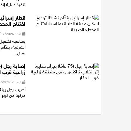
تنفيذ عملية إنقا
قطار إسرائيل
افتتاح المحط
الأحد 19/07/2026 18:29
بمناسبة تشغيل 
الشرقية، ينظّم 
تعري...
زراعية قرب ا
السبت 18/07/2026 17:39
مركبة من نوع "ت