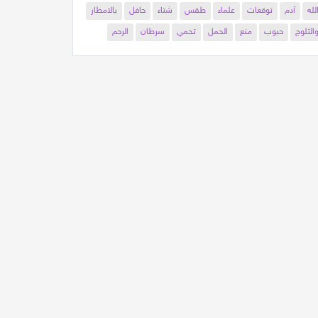
لله
آدم
توقعات
علماء
طقس
شتاء
حافل
بالامطار
الثلوج
حبوب
منع
الحمل
تحمي
سرطان
الرحم