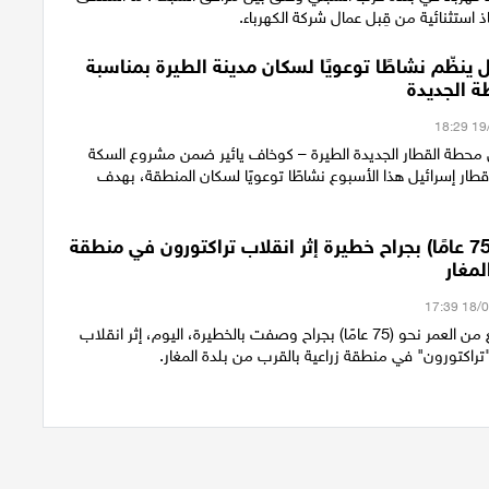
ذ استثنائية من قِبل عمال شركة الكهرباء.
 ينظّم نشاطًا توعويًا لسكان مدينة الطيرة بمناسبة
ة الجديدة
محطة القطار الجديدة الطيرة – كوخاف يائير ضمن مشروع السكة
قطار إسرائيل هذا الأسبوع نشاطًا توعويًا لسكان المنطقة، بهدف
إصابة رجل (75 عامًا) بجراح خطيرة إثر انقلاب تراكتورون في منطقة
لمغار
أصيب رجل يبلغ من العمر نحو (75 عامًا) بجراح وصفت بالخطيرة، اليوم، إثر انقلاب
راكتورون" في منطقة زراعية بالقرب من بلدة المغار.