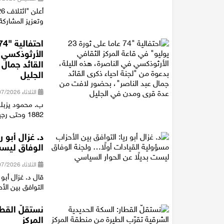
وتعزيز المشاركة
الأرثوذكسي ف
القائد جمال
الجليل
الثلاثاء 28/07/2026 21:15
ب. محمود يزبك 
1882 وحتى رجيل الرئيس جمال عبد الناصر، متوقفا عند أهم المفاصل التاريخية ف...
د. غزال أبو 
الوفاق ليست
الثلاثاء 28/07/2026 18:16
قال د. غزال أبو
التوافق بين الأ
نستقلّ القطا
المركز