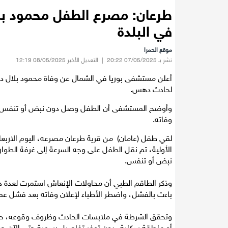
طرعان: مصرع الطفل محمود بل
في البلدة
موقع الحمرا
نشر بـ 07/05/2025 20:22
|
التعديل الأخير 08/05/2025 12:19
أعلن مستشفى بوريا في الشمال عن وفاة محمود بلال دحل
لحادث دهس.
وأوضح المستشفى أن الطفل وصل دون نبض أو تنفس، ور
وفاته.
لقي طفل (عامان) من قرية طرعان مصرعه، اليوم الاربع
الأولية، تم نقل الطفل على وجه السرعة إلى غرفة الطوار
نبض أو تنفس.
وذكر الطاقم الطبي أن محاولات الإنعاش استمرت لعدة دق
باءت بالفشل، واضطر الأطباء لإعلان وفاته بعد فشل عمل
وتحقق الشرطة في ملابسات الحادث وظروف وقوعه، حيث
أو منطقة سكنية، دون توفر تفاصيل رسمية حتى الآن حول