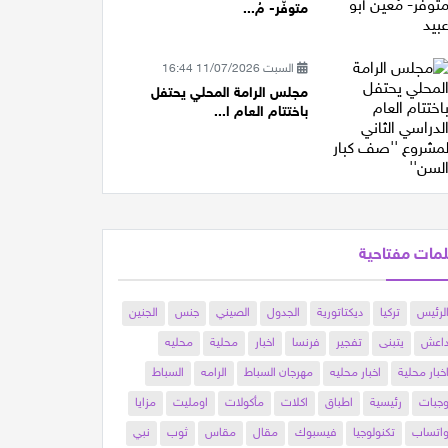
متوفّر- مُ...
السبت 11/07/2026 16:44
مجلس الرامة المحلي يحتفل
باختتام العام ا...
مات مفتاحية
لرئيس
تركيا
ديكتاتورية
الجدول
الصيني
جنس
الجنين
اعش
يتبنى
تفجير
فرنسا
اخبار
محلية
محليه
خبار محلية
اخبار محليه
مهرجان السباط
الرامه
السباط
جبات
رئيسية
اطباق
اكلات
مأكولات
اومليت
مزايا
اتساب
تكنولوجيا
فيسبوك
مقال
مقاس
ثوب
نبي