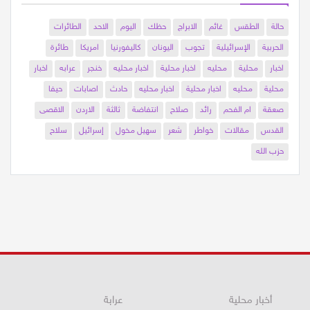
حالة
الطقس
غائم
الابراج
حظك
اليوم
الاحد
الطائرات
الحربية
الإسرائيلية
تجوب
اليونان
كاليفورنيا
امريكا
طائرة
اخبار
محلية
محليه
اخبار محلية
اخبار محليه
خنجر
عرابه
اخبار
محلية
محليه
اخبار محلية
اخبار محليه
حادث
اصابات
حيفا
صعقة
ام الفحم
رائد
صلاح
انتفاضة
ثالثة
الاردن
الاقصى
القدس
مقالات
خواطر
شعر
سهيل مخول
إسرائيل
سلاح
حزب الله
أخبار محلية
عرابة