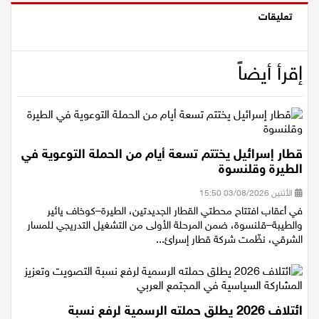
تعليقات
إقرأ أيضاً
قطار إسرائيل يختتم تسعة أيام من الحملة التوعوية في
الطيرة وقلنسوة
الأثنين 03/08/2026 15:50
في أعقاب افتتاح محطتي القطار الجديدتين، الطيرة–كوخاف يائير
والطيبة–قلنسوة، ضمن المرحلة الأولى من التشغيل التدريجي للمسار
الشرقي، نظّمت شركة قطار إسرائ...
ائتلاف 2026 يطلق حملته الرسمية لرفع نسبة