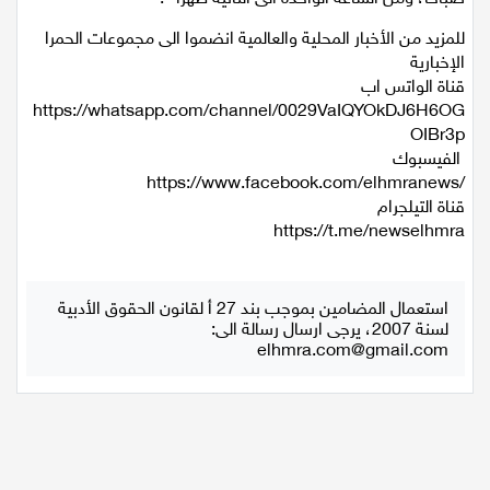
للمزيد من الأخبار المحلية والعالمية انضموا الى مجموعات الحمرا
اقتصاد
الإخبارية
قناة الواتس اب
مقالات
https://whatsapp.com/channel/0029VaIQYOkDJ6H6OG
OIBr3p
مطبخ
الفيسبوك
https://www.facebook.com/elhmranews/
صحة وطب
قناة التيلجرام
https://t.me/newselhmra
مجلة الحمرا
جمال وازياء
استعمال المضامين بموجب بند 27 أ لقانون الحقوق الأدبية
لسنة 2007، يرجى ارسال رسالة الى:
elhmra.com@gmail.com
تكنولوجيا
فن
ستوديو انتخابات 2022