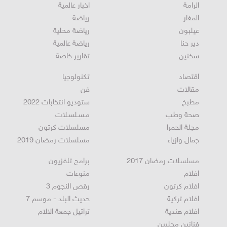
الرامة
اخبار عالمية
المغار
رياضة
عيلبون
رياضة محلية
دير حنا
رياضة عالمية
سخنين
تقارير خاصة
اقتصاد
تكنولوجيا
مقالات
فن
مطبخ
ستوديو انتخابات 2022
صحة وطب
مـسـلسـلات
مجلة الحمرا
مسلسلات كرتون
جمال وازياء
مسلسلات رمضان 2019
مسلسلات رمضان 2017
برامج تلفزيون
افلام
منوعات
افلام كرتون
رقص النجوم 3
افلام تركية
حديث البلد - موسم 7
افلام هندية
تراتيل جمعة الالام
فنانين محليين