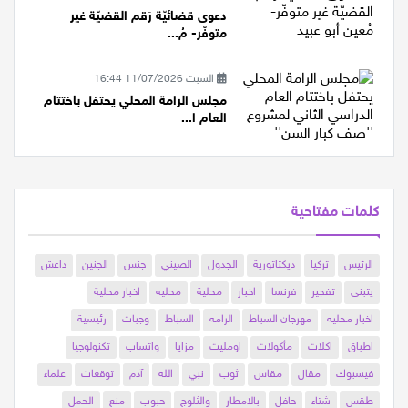
الأثنين 13/07/2026 22:51
دعوى قضائيّة رَقم القضيّة غير
متوفّر- مُ...
السبت 11/07/2026 16:44
مجلس الرامة المحلي يحتفل باختتام
العام ا...
كلمات مفتاحية
الرئيس
تركيا
ديكتاتورية
الجدول
الصيني
جنس
الجنين
داعش
يتبنى
تفجير
فرنسا
اخبار
محلية
محليه
اخبار محلية
اخبار محليه
مهرجان السباط
الرامه
السباط
وجبات
رئيسية
اطباق
اكلات
مأكولات
اومليت
مزايا
واتساب
تكنولوجيا
فيسبوك
مقال
مقاس
ثوب
نبي
الله
آدم
توقعات
علماء