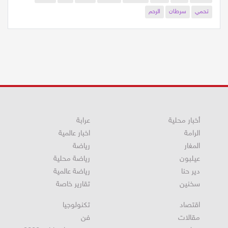
طقس
شتاء
حافل
بالامطار
والثلوج
حبوب
منع
الحمل
تحمي
سرطان
الرحم
أخبار محلية
عرابة
الرامة
اخبار عالمية
المغار
رياضة
عيلبون
رياضة محلية
دير حنا
رياضة عالمية
سخنين
تقارير خاصة
اقتصاد
تكنولوجيا
مقالات
فن