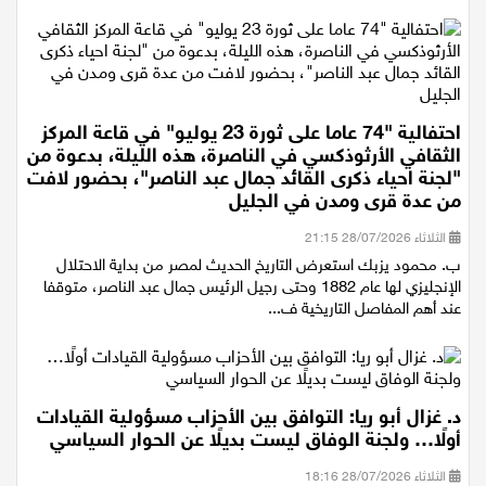
نسبة التصويت وتعزيز المشاركة السياسية في المجتمع العربي،
احتفالية "74 عاما على ثورة 23 يوليو" في قاعة المركز
الثقافي الأرثوذكسي في الناصرة، هذه الليلة، بدعوة من
"لجنة احياء ذكرى القائد جمال عبد الناصر"، بحضور لافت
من عدة قرى ومدن في الجليل
الثلاثاء 28/07/2026 21:15
ب. محمود يزبك استعرض التاريخ الحديث لمصر من بداية الاحتلال
الإنجليزي لها عام 1882 وحتى رجيل الرئيس جمال عبد الناصر، متوقفا
عند أهم المفاصل التاريخية ف...
د. غزال أبو ريا: التوافق بين الأحزاب مسؤولية القيادات
أولًا… ولجنة الوفاق ليست بديلًا عن الحوار السياسي