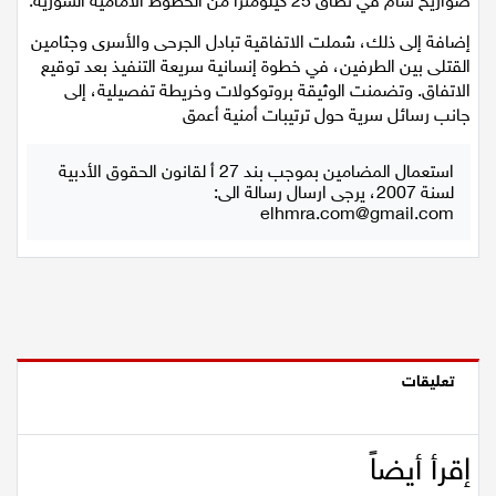
صواريخ سام في نطاق 25 كيلومتراً من الخطوط الأمامية السورية.
إضافة إلى ذلك، شملت الاتفاقية تبادل الجرحى والأسرى وجثامين
القتلى بين الطرفين، في خطوة إنسانية سريعة التنفيذ بعد توقيع
الاتفاق. وتضمنت الوثيقة بروتوكولات وخريطة تفصيلية، إلى
جانب رسائل سرية حول ترتيبات أمنية أعمق
استعمال المضامين بموجب بند 27 أ لقانون الحقوق الأدبية
لسنة 2007، يرجى ارسال رسالة الى:
elhmra.com@gmail.com
تعليقات
إقرأ أيضاً