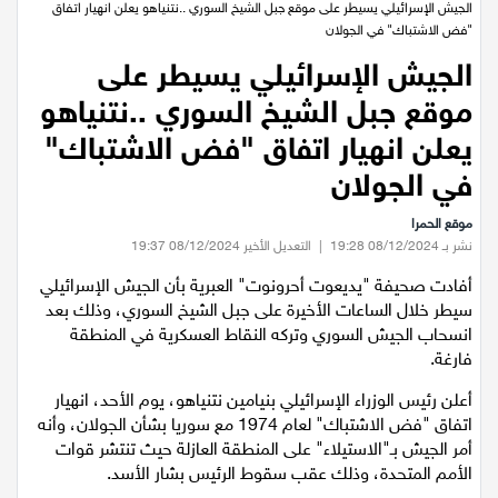
عيلبون
الرئيسية
/
اخبار محلية
/
الجيش الإسرائيلي يسيطر على موقع جبل الشيخ السوري ..نتنياهو يعلن انهيار اتفاق
"فض الاشتباك" في الجولان
دير حنا
الجيش الإسرائيلي يسيطر على
موقع جبل الشيخ السوري ..نتنياهو
سخنين
يعلن انهيار اتفاق "فض الاشتباك"
عرابة
في الجولان
موقع الحمرا
اخبار عالمية
نشر بـ 08/12/2024 19:28
|
التعديل الأخير 08/12/2024 19:37
أفادت صحيفة "يديعوت أحرونوت" العبرية بأن الجيش الإسرائيلي
رياضة
سيطر خلال الساعات الأخيرة على جبل الشيخ السوري، وذلك بعد
انسحاب الجيش السوري وتركه النقاط العسكرية في المنطقة
رياضة محلية
فارغة.
أعلن رئيس الوزراء الإسرائيلي بنيامين نتنياهو، يوم الأحد، انهيار
رياضة عالمية
اتفاق "فض الاشتباك" لعام 1974 مع سوريا بشأن الجولان، وأنه
أمر الجيش بـ"الاستيلاء" على المنطقة العازلة حيث تنتشر قوات
تقارير خاصة
الأمم المتحدة، وذلك عقب سقوط الرئيس بشار الأسد.