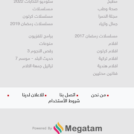
مطبخ
ستوديو انتخابات 2022
صحة وطب
مـسـلسـلات
مجلة الحمرا
مسلسلات كرتون
جمال وازياء
مسلسلات رمضان 2019
مسلسلات رمضان 2017
برامج تلفزيون
افلام
منوعات
افلام كرتون
رقص النجوم 3
افلام تركية
حديث البلد - موسم 7
افلام هندية
تراتيل جمعة الالام
فنانين محليين
من نحن
اتصل بنا
للاعلان لدينا
شروط الأستخدام