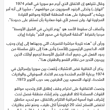
وقال نتنياهو إن الاتفاق الذي أبرم مع سوريا في العام 1974
اقتصاد
"انهار(...) وتخلى الجنود السوريون عن مواقعهم"، مشيرا الى أنه أمر
جيشه بـ"السيطرة على هذه المنطقة العازلة ومواقع القيادة
مقالات
المجاورة لها، ولن نسمح لأي قوة معادية بأن تستقر على حدودنا".
مطبخ
وأضاف أن سقوط الأسد هو "يوم تاريخي في الشرق الأوسط"
مرحبا بانفراط "الحلقة المركزية في محور الشر" بقيادة إيران.
صحة وطب
ورأى أن "هذه نتيجة مباشرة للضربات التي وجهناها إلى إيران وحزب
الله، الداعمين الرئيسيين (للأسد) وأدى هذا إلى خلق سلسلة من
مجلة الحمرا
ردود الفعل في جميع أنحاء الشرق الأوسط لجميع أولئك الذين
يريدون التحرر من نظام القمع والطغيان هذا".
جمال وازياء
يذكر أن اتفاقية فض الاشتباك وُقعت بين سوريا وإسرائيل في
تكنولوجيا
1974 برعاية الأمم المتحدة وبدعم الاتحاد السوفياتي والولايات
المتحدة، لإنهاء التصعيد بين الطرفين بعد حرب أكتوبر 1973.
فن
ونصت الاتفاقية على احترام وقف إطلاق النار وتحديد مواقع
القوات المسلحة لكلا الطرفين. وتم إنشاء منطقة فصل تحت
ستوديو انتخابات 2022
إشراف قوة أممية لمراقبة الالتزام بالاتفاق، مع تحديد مناطق
لخفض التسلح تمتد 20 كيلومتراً لكل طرف، ومنع نشر بطاريات