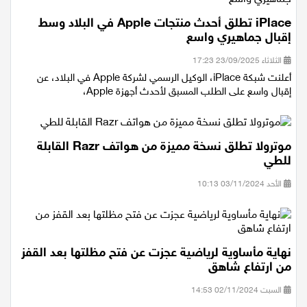
iPlace تطلق أحدث منتجات Apple في البلاد وسط
إقبال جماهيري واسع
الثلاثاء 23/09/2025 17:23
أعلنت شبكة iPlace، الوكيل الرسمي لشركة Apple في البلاد، عن
إقبال واسع على الطلب المسبق لأحدث أجهزة Apple،
موترولا تطلق نسخة مميزة من هواتف Razr القابلة
للطي
الأحد 03/11/2024 10:13
نهاية مأساوية لرياضية عجزت عن فتح مظلتها بعد القفز
من ارتفاع شاهق
السبت 02/11/2024 14:53