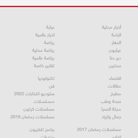
أخبار محلية
عرابة
الرامة
اخبار عالمية
المغار
رياضة
عيلبون
رياضة محلية
دير حنا
رياضة عالمية
سخنين
تقارير خاصة
اقتصاد
تكنولوجيا
مقالات
فن
مطبخ
ستوديو انتخابات 2022
صحة وطب
مـسـلسـلات
مجلة الحمرا
مسلسلات كرتون
جمال وازياء
مسلسلات رمضان 2019
مسلسلات رمضان 2017
برامج تلفزيون
افلام
منوعات