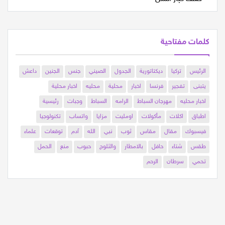
كلمات مفتاحية
الرئيس
تركيا
ديكتاتورية
الجدول
الصيني
جنس
الجنين
داعش
يتبنى
تفجير
فرنسا
اخبار
محلية
محليه
اخبار محلية
اخبار محليه
مهرجان السباط
الرامه
السباط
وجبات
رئيسية
اطباق
اكلات
مأكولات
اومليت
مزايا
واتساب
تكنولوجيا
فيسبوك
مقال
مقاس
ثوب
نبي
الله
آدم
توقعات
علماء
طقس
شتاء
حافل
بالامطار
والثلوج
حبوب
منع
الحمل
تحمي
سرطان
الرحم