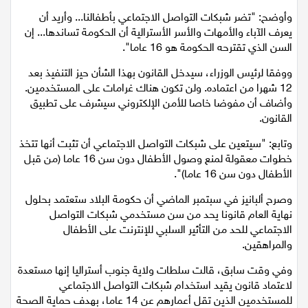
وأوضح: "تضر شبكات التواصل الاجتماعي بأطفالنا... وأريد أن
اقتصاد
يعرف الآباء والأمهات والأسر الأسترالية أن الحكومة تساندها... إن
السن الذي تقترحه الحكومة هو 16 عاما".
مقالات
ووفقا لرئيس الوزراء، سيدخل القانون بهذا الشأن حيز التنفيذ بعد
12 شهرا من اعتماده. ولن تكون هناك غرامات على المستخدمين.
مطبخ
وأضاف أن مفوضا خاصا للأمن الإلكتروني سيشرف على تطبيق
القانون.
صحة وطب
وتابع: "سيتعين على شبكات التواصل الاجتماعي أن تثبت أنها تتخذ
مجلة الحمرا
خطوات معقولة لمنع وصول الأطفال دون سن 16 عاما (من قبل
الأطفال دون سن 16 عاما)".
جمال وازياء
وصرح ألبانيز في سبتمبر الماضي أن حكومة البلاد ستعتمد بحلول
نهاية العام قانونا يحد من سن مستخدمي شبكات التواصل
تكنولوجيا
الاجتماعي للحد من التأثير السلبي للإنترنت على الأطفال
والمراهقين.
فن
وفي وقت سابق، قالت سلطات ولاية جنوب أستراليا إنها مستعدة
ستوديو انتخابات 2022
لاعتماد قانون يقيد استخدام شبكات التواصل الاجتماعي
للمستخدمين الذين تقل أعمارهم عن 14 عاما، بهدف حماية الصحة