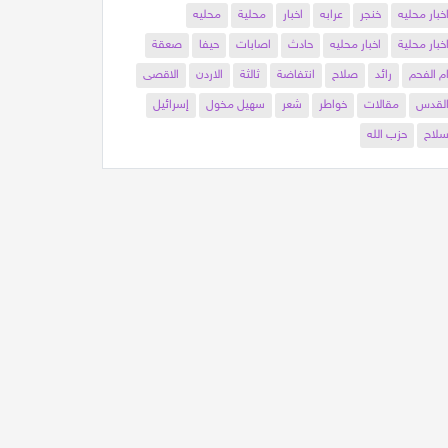
خبار محليه
خنجر
عرابه
اخبار
محلية
محليه
خبار محلية
اخبار محليه
حادث
اصابات
حيفا
صعقة
م الفحم
رائد
صلاح
انتفاضة
ثالثة
الاردن
الاقصى
لقدس
مقالات
خواطر
شعر
سهيل مخول
إسرائيل
لاح
حزب الله