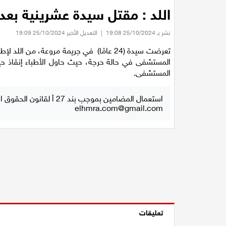
اللد : مقتل سيدة عشرينية بعد 
نشر بـ 25/10/2024 19:08
|
التعديل الأخير 25/10/2024 19:09
تعرضت سيدة (24 عامًا) في جريمة مروعة، من
المستشفى في حالة حرجة، حيث حاول الأطباء إنقاذ حيا
المستشفى.
استعمال المضامين بموجب بند 27 أ لقانون الحقوق الأدبية لسنة 2007، يرجى ارسال رسالة الى:
elhmra.com@gmail.com
تعليقات