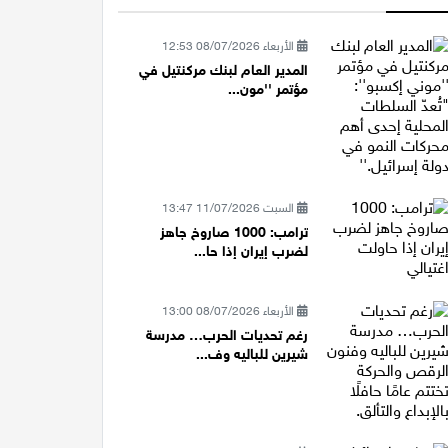
الأربعاء 08/07/2026 12:53
المدير العام لبنك مركنتيل في
مؤتمر ''مون...
السبت 11/07/2026 13:47
ترامب: 1000 صاروخ جاهز
لضرب إيران إذا حا...
الأربعاء 08/07/2026 13:00
رغم تحديات الحرب… مدرسة
شيرين للباليه وف...