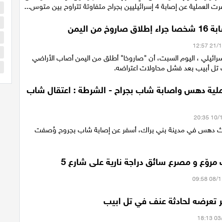
 4 إسرائيليين بجراح متفاوتة تتراوح بين متوس...
ا
ا
وخ من اليمن
ا
ا
سرائيلي ، اليوم السبت، أن "صاروخا" أطلق من اليمن أصاب الأراضي
س
ب تل أبيب بعد فشل محاولات اعتراضه.
ملية دهس واصابة شاب بجراح - الشرطة : اعتقال شاب
ث دهس في مدينة بني براك، أسفر عن إصابة شاب بجروح وُصفت
 مروّع و مصرع سائق دراجة نارية على شارع 5
ر تعرضه لحادثة عنف في تل ابيب