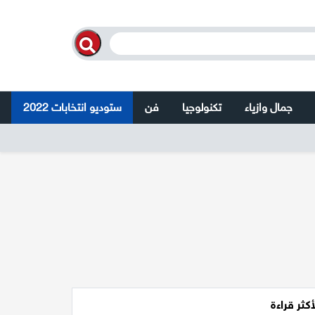
جمال وازياء
تكنولوجيا
فن
ستوديو انتخابات 2022
أكثر قراءة