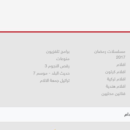
مسلسلات رمضان
برامج تلفزيون
2017
منوعات
افلام
رقص النجوم 3
افلام كرتون
حديث البلد - موسم 7
افلام تركية
تراتيل جمعة الالام
افلام هندية
فنانين محليين
ام