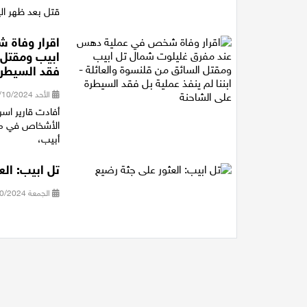
قتل بعد ظهر اليوم، رجل (50 عامًا) جراء ت
اقرار وفاة
ابيب ومقتل ا
فقد السيطرة
الأحد 27/10/2024 12:18
أفادت قارير اس
الأشخاص في مح
أبيب،
تل ابيب: الع
الجمعة 11/10/2024 11:34