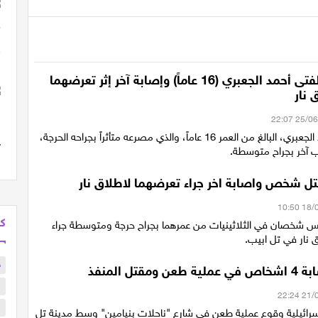
يافا: مقتل الفتى أحمد الجعبري (16 عاماً) وإصابة آخر إثر تعرضهما
 نار
لقي الفتى أحمد الجعبري، البالغ من العمر 16 عاماً، والذي مصرعه متأثراً بجراحه الحرجة،
 آخر بجراح متوسطة.
تل شخص واصابة اخر جراء تعرضهما لاطلاق نار
كل
 شخصان في الثلاثينيات من عمرهما بجراح حرجة ومتوسطة جراء
 نار في تل ابيب.
ح
مقتل المنفذ
ا
ا
رائيلية وقوع عملية طعن في شارع "ناحلات بنيامين" وسط مدينة تل