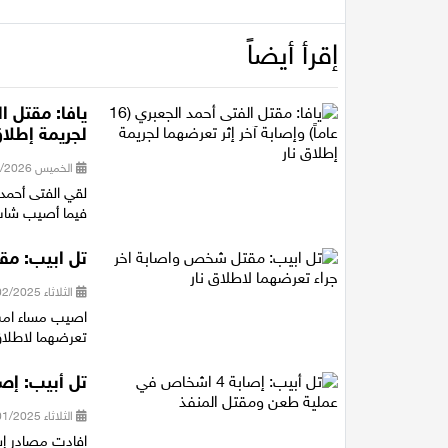
إقرأ أيضاً
لجريمة إطلاق
الخميس 25/06/2026 22:07
فيما أصيب شاب
تل ابيب: مق
الثلاثاء 18/02/2025 10:50
اصيب مساء امس
تعرضهما لاطلاق
تل أبيب: إصابة 4 اشخاص في عملية طعن و
الثلاثاء 21/01/2025 22:24
افادت مصادر إس