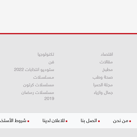
اقتصاد
تكنولوجيا
مقالات
فن
مطبخ
ستوديو انتخابات 2022
صحة وطب
مـسـلسـلات
مجلة الحمرا
مسلسلات كرتون
جمال وازياء
مسلسلات رمضان
2019
من نحن
اتصل بنا
للاعلان لدينا
شروط الأستخد