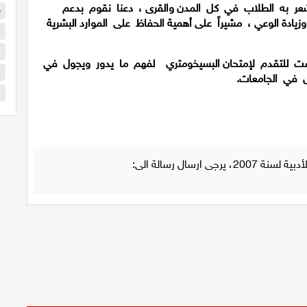
يشعر به الطلاب في كل المدن والقرى ، دعنا نقوم بدعم
ح
زيادة الوعي ، مشيراً على أهمية الحفاظ على الموارد البشرية
م
ا
ريج كان قد وافق مع 10 أعضاء كنيست للتقدم لإمتحان البسيخومتري لفهم ما يدور ويجول في
م
ل في الجامعات.
ا