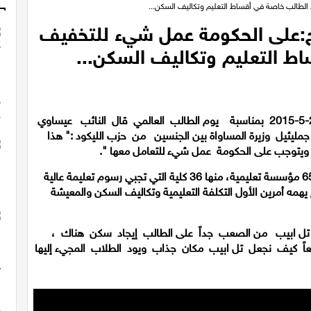
الطالب خاصة في أقساط التعليم وتكاليف السكن...
يج:على الحكومة عمل شيء للتخفيف
اط التعليم وتكاليف السكن...
في خطابة من على منبر الكنيست يوم أمس الثلاثاء 26-5-2015 بمناسبة يوم الطالب العالمي قال النائب عيساوي
 جمليئيل وزيرة المساواة بين الجنسين من حزب الليكود :" هذا
يتوجب على الحكومة عمل شيء للتعامل معها ".
وأضاف:" يوجد في البلاد 310 ألف طالب موزعين على 65 مؤسسة تعليمية، منها 36 كلية التي تجبي رسوم تعليمة عالية
م يهمه أمرين الأول التكلفة التعليمية وتكاليف السكن والمعيشة
نة تل ابيب من الصعب جداً على الطالب إيجاد سكن هناك ،
معاً كيف نجعل تل ابيب مكان جذاب ويود الطلاب المجيء إليها