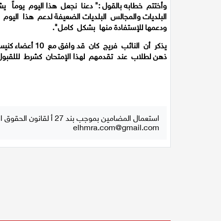
وأختتم خطابه بالقول :" دعنا نجعل هذا اليوم يوماً 
البلديات والمجالس البلديات الضعيفة لدعم هذا اليوم و
ودعمها للإستفادة منها بشكل كامل".
يذكر أن النائب ف
ذهن لطلاب عند تقدمهم لهذا الإمتحان كشرط لللقبو
استعمال المضامين بموجب بند 27 أ لقانون الحقوق الأدبية لسنة 2007، يرجى ارسال رسالة الى:
elhmra.com@gmail.com