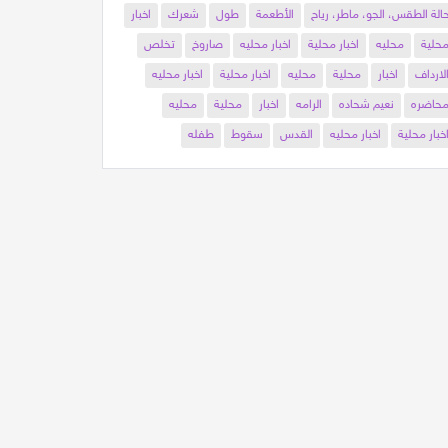
الة الطقس، الجو، ماطر، رياح
الأطعمة
طول
شعرك
اخبار
حلية
محليه
اخبار محلية
اخبار محليه
صاروخ
تخلص
لارداف
اخبار
محلية
محليه
اخبار محلية
اخبار محليه
حاضره
نعيم شحاده
الرامه
اخبار
محلية
محليه
خبار محلية
اخبار محليه
القدس
سقوط
طفله