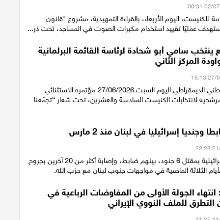
امة للكنيست، اليوم الأربعاء، بالقراءة التمهيدية، مشروع "قانون
ستهدف عمليًا تقييد استخدام مكبرات الصوت في المساجد، تحت ذر...
 ينتخب سامي أبو شحادة لرئاسة القائمة البرلمانية
اودة المركز الثاني
يعقد التجمّع الوطني الديمقراطي اليوم السبت 27/06/2026 مؤتمره الاستثنائي
مرشحيه لانتخابات الكنيست السادسة والعشرين، تحت شعار “تجمّعنا
أفادت تقارير إسرائيلية بمقتل 6 جنود، بينهم ضابط، وإصابة أكثر من 20 آخرين بجروح
أيام الثلاثة الماضية في مواجهات جنوب لبنان مع حزب الله.
انتهاء الجولة الأولى من المفاوضات الرباعية في
التطرق للملف النووي الإيراني