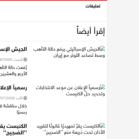
تعليقات
إقرأ أيضاً
الجيش الإسرا
السبت 01/08/2026 21:11
رُفعت حالة التأ
الأربع والعشرين
رسمياً الإعل
الأحد 12/07/2026 22:55
خلال مناقشة قا
رسميًا
الكنيست يقرّ 
''الضجيج''