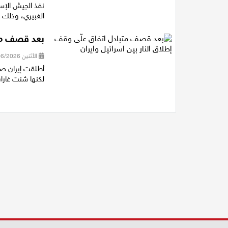
نفذ الجيش الإس
الغبيري، وذلك 
بعد قصف متب
الأثنين 08/06/2026 15:23
أطلقت إيران صو
لكنها شنت غارات