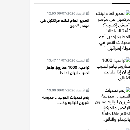
الأربعاء 08/07/2026 12:53
المدير العام لبنك مركنتيل في
مؤتمر ''مون...
السبت 11/07/2026 13:47
ترامب: 1000 صاروخ جاهز
لضرب إيران إذا حا...
الأربعاء 08/07/2026 13:00
رغم تحديات الحرب… مدرسة
شيرين للباليه وف...