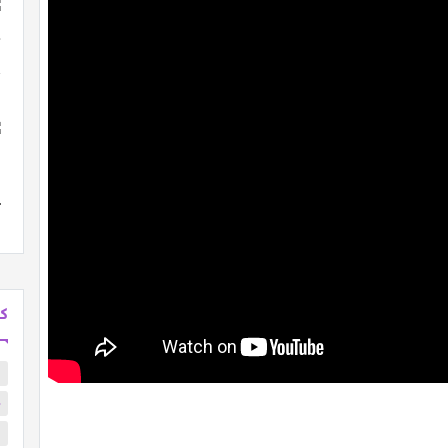
كل
ب
م
ا