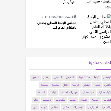
متوفّر- مُ...
السبت 11/07/2026 16:44
مجلس الرامة المحلي يحتفل
باختتام العام ا...
مات مفتاحية
لرئيس
تركيا
ديكتاتورية
الجدول
الصيني
جنس
الجنين
اعش
يتبنى
تفجير
فرنسا
اخبار
محلية
محليه
خبار محلية
اخبار محليه
مهرجان السباط
الرامه
السباط
جبات
رئيسية
اطباق
اكلات
مأكولات
اومليت
مزايا
اتساب
تكنولوجيا
فيسبوك
مقال
مقاس
ثوب
نبي