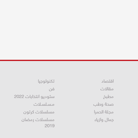
اقتصاد
تكنولوجيا
مقالات
فن
مطبخ
ستوديو انتخابات 2022
صحة وطب
مـسـلسـلات
مجلة الحمرا
مسلسلات كرتون
جمال وازياء
مسلسلات رمضان
2019