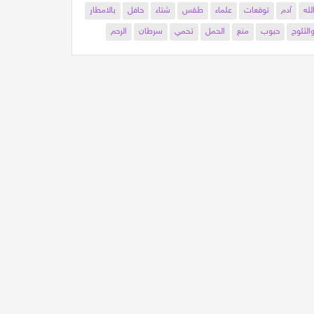
لله
آدم
توقعات
علماء
طقس
شتاء
حافل
بالامطار
الثلوج
حبوب
منع
الحمل
تحمي
سرطان
الرحم