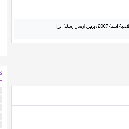
كل
ا
د
ا
و
و