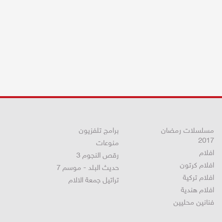
مسلسلات رمضان
برامج تلفزيون
2017
منوعات
افلام
رقص النجوم 3
افلام كرتون
حديث البلد - موسم 7
افلام تركية
تراتيل جمعة الالام
افلام هندية
فنانين محليين