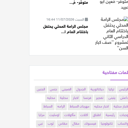
متوفّر- مُ...
السبت 11/07/2026 16:44
مجلس الرامة المحلي يحتفل
باختتام العام ا...
مات مفتاحية
لرئيس
تركيا
ديكتاتورية
الجدول
الصيني
جنس
الجنين
اعش
يتبنى
تفجير
فرنسا
اخبار
محلية
محليه
خبار محلية
اخبار محليه
مهرجان السباط
الرامه
السباط
جبات
رئيسية
اطباق
اكلات
مأكولات
اومليت
مزايا
اتساب
تكنولوجيا
فيسبوك
مقال
مقاس
ثوب
نبي