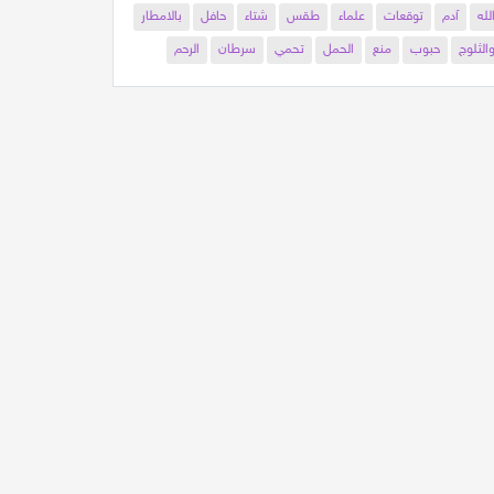
لله
آدم
توقعات
علماء
طقس
شتاء
حافل
بالامطار
الثلوج
حبوب
منع
الحمل
تحمي
سرطان
الرحم