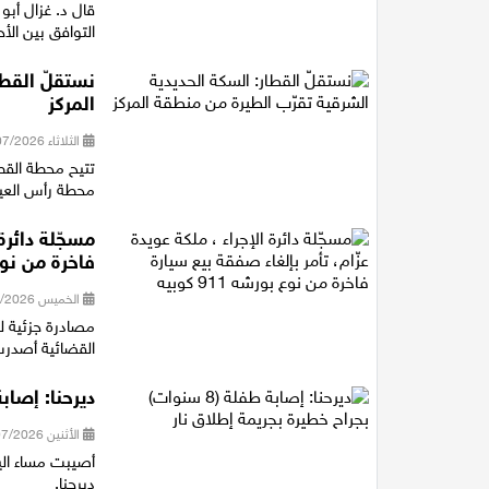
قال د. غزال أبو
التوافق بين الأ
نستقلّ القطا
المركز
الثلاثاء 28/07/2026 14:40
تتيح محطة القط
محطة رأس العين شمال خلال 11 دقيقة، و
مسجّلة دائرة
فاخرة من نوع بور
الخميس 23/07/2026 21:16
القضائية أصدرت 
ديرحنا: إصابة طفلة (8 سنوات) بجراح
الأثنين 20/07/2026 21:12
ديرحنا.