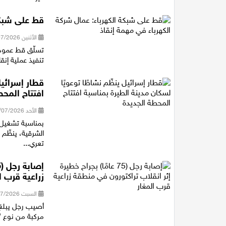
قط على شبكة
الأثنين 20/07/2026 13:50
تسلّق قط عمود 
تنفيذ عملية إنقا
قطار إسرائيل
افتتاح المحط
الأحد 19/07/2026 18:29
بمناسبة تشغيل 
الشرقية، ينظّم 
تعري...
زراعية قرب ا
السبت 18/07/2026 17:39
مركبة من نوع "ت