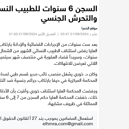
السجن 6 سنوات للطبيب 
والتحرش الجنسي
موقع الحمرا
نشر بـ 21/08/2024 20:47
|
التعديل الأخير 21/08/2024 21:03
بعد ست سنوات من الإجراءات القضائية والإدانة بارت
اللاتي تعرضن للانتهاكات.
المحكمة المركزية في حيفا بارتكاب جرائم جنسية ضد اثن
ورفضت المحكمة العليا استئناف خوري وأقرت بأن الأدلة ا
ذلك، خ
المماثلة في ظروف مشابهة.
استعمال المضامين بموجب بند 27 أ لقانون الحقوق الأدبية لسنة 2007، يرجى ارسال رسالة الى:
elhmra.com@gmail.com