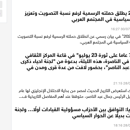
ا
ائتلاف 2026 يطلق حملته الرسمية لرفع نسبة التصويت وتعزيز
و
سياسية في المجتمع العربي
أعلن "ائتلاف 2026" في بيان رسمي عن انطلاق حملته الرسمية لرفع نسبة التصويت
 السياسية في المجتمع العربي،
احتفالية "74 عاما على ثورة 23 يوليو" في قاعة المركز الثقافي
ي الناصرة، هذه الليلة، بدعوة من "لجنة احياء ذكرى
 عبد الناصر"، بحضور لافت من عدة قرى ومدن في
استعرض التاريخ الحديث لمصر من بداية الاحتلال الإنجليزي لها عام
ريا: التوافق بين الأحزاب مسؤولية القيادات أولًا… ولجنة
 بديلًا عن الحوار السياسي