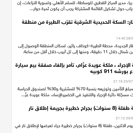
 ريا، مدير المركز القطري للوساطة، للسلم الأهلي وتسوية النزاعات، إن
حزاب حول تشكيل القائمة المشتركة يجب أن يكون ثمرة حوار...
ر: السكة الحديدية الشرقية تقرّب الطيرة من منطقة
ار الجديدة، محطة الطيرة–كوخاف يائير، لسكان المنطقة الوصول إلى
منها إلى تل أبيب خلال أقل من ساعة.
 الإجراء ، ملكة عويدة عزّام، تأمر بإلغاء صفقة بيع سيارة
شه 911 كوبيه
مصادرة جزئية لمبلغ التأمين وتوزيعه بنسبة 70% للمشترية و30% لصندوق الحراسة
مسجّلة دائرة الإجراء والتنفيذ في الخضيرةإرساء، ملكة عويدة عزّ...
 خطيرة بجريمة إطلاق نار
أصيبت مساء اليوم الاثنين، طفلة (8 سنوات) بجراح خطيرة جراء تعرضها لإطلاق نار في