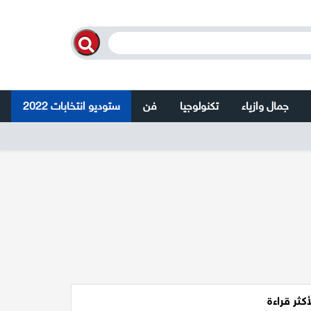
جمال وازياء
تكنولوجيا
فن
ستوديو انتخابات 2022
أكثر قراءة