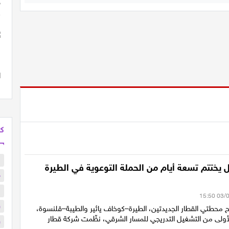
كل
ا
 يختتم تسعة أيام من الحملة التوعوية في الطيرة
د
ا
و
ح محطتي القطار الجديدتين، الطيرة–كوخاف يائير والطيبة–قلنسوة،
أولى من التشغيل التدريجي للمسار الشرقي، نظّمت شركة قطار
و