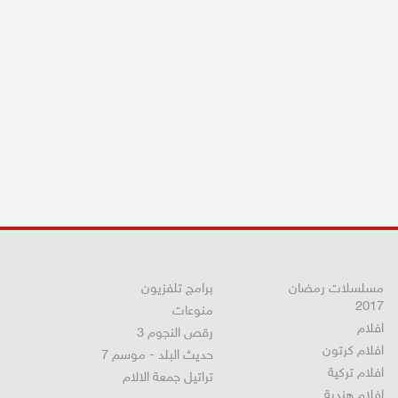
مسلسلات رمضان
برامج تلفزيون
2017
منوعات
افلام
رقص النجوم 3
افلام كرتون
حديث البلد - موسم 7
افلام تركية
تراتيل جمعة الالام
افلام هندية