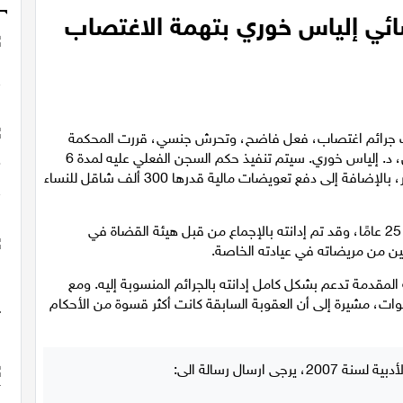
النسائي إلياس خوري بتهمة الاغتصاب
كاب جرائم اغتصاب، فعل فاضح، وتحرش جنسي، قررت المحكمة
العليا رفض استئناف الطبيب النسائي الشهير من الشمال، د. إلياس خوري. سيتم تنفيذ حكم السجن الفعلي عليه لمدة 6
سنوات، وسيبدأ قضاء العقوبة في منتصف شهر سبتمبر، بالإضافة إلى دفع تعويضات مالية قدرها 300 ألف شاقل للنساء
وكان د. خوري يشغل منصب نائب مدير قسم طبي لمدة 25 عامًا، وقد تم إدانته بالإجماع من قبل هيئة القضاة في
تين من مريضاته في عيادته الخاصة.
لمقدمة تدعم بشكل كامل إدانته بالجرائم المنسوبة إليه. ومع
ففت المحكمة العليا حكم السجن من 7 إلى 6 سنوات، مشيرة إلى أن العقوبة السابقة كانت أكثر قسوة من الأحكام