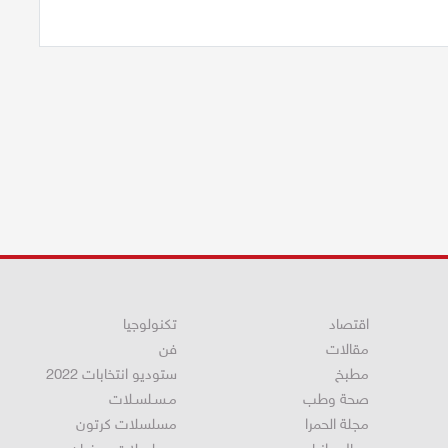
اقتصاد
تكنولوجيا
مقالات
فن
مطبخ
ستوديو انتخابات 2022
صحة وطب
مـسـلسـلات
مجلة الحمرا
مسلسلات كرتون