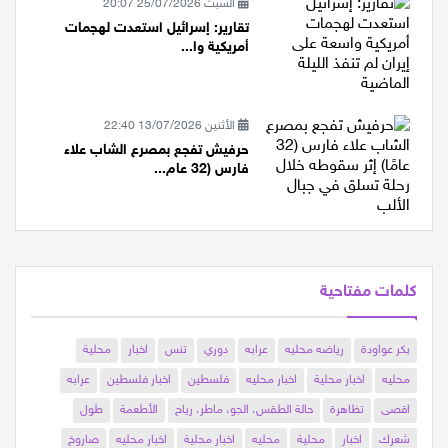
السبت 25/07/2026 20:07
تقارير: إسرائيل استعدت لهجمات
أمريكية وا...
الأثنين 13/07/2026 22:40
حرفيش تفجع بمصرع الشاب علاء
فارس (32 عام...
كلمات مفتاحية
بكر عواودة
رياضه محليه
عرابه
دوري
تنس
اخبار
محلية
محليه
اخبار محلية
اخبار محليه
فلسطين
اخبار فلسطين
عرابه
اقصى
تظاهرة
حالة الطقس، الجو، ماطر، رياح
الأطعمة
طول
شعرك
اخبار
محلية
محليه
اخبار محلية
اخبار محليه
صاروخ