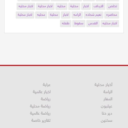
تخلص
الارداف
اخبار
محلية
محليه
اخبار محلية
اخبار محليه
محاضره
نعيم شحاده
الرامه
اخبار
محلية
محليه
اخبار محلية
اخبار محليه
القدس
سقوط
طفله
أخبار محلية
عرابة
الرامة
اخبار عالمية
المغار
رياضة
عيلبون
رياضة محلية
دير حنا
رياضة عالمية
سخنين
تقارير خاصة