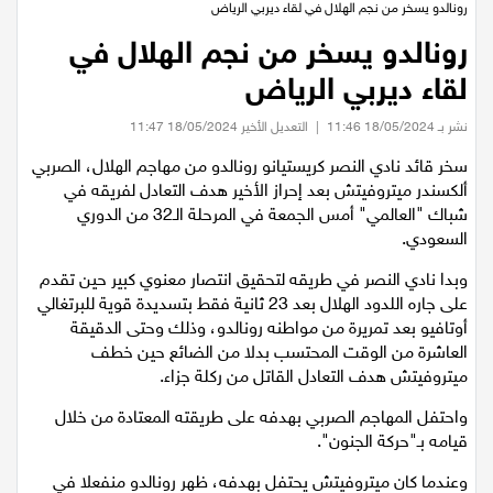
عيلبون
رونالدو يسخر من نجم الهلال في لقاء ديربي الرياض
رونالدو يسخر من نجم الهلال في
دير حنا
لقاء ديربي الرياض
نشر بـ 18/05/2024 11:46
|
التعديل الأخير 18/05/2024 11:47
سخنين
سخر قائد نادي النصر كريستيانو رونالدو من مهاجم الهلال، الصربي
ألكسندر ميتروفيتش بعد إحراز الأخير هدف التعادل لفريقه في
عرابة
شباك "العالمي" أمس الجمعة في المرحلة الـ32 من الدوري
السعودي.
اخبار عالمية
وبدا نادي النصر في طريقه لتحقيق انتصار معنوي كبير حين تقدم
على جاره اللدود الهلال بعد 23 ثانية فقط بتسديدة قوية للبرتغالي
رياضة
أوتافيو بعد تمريرة من مواطنه رونالدو، وذلك وحتى الدقيقة
العاشرة من الوقت المحتسب بدلا من الضائع حين خطف
رياضة محلية
ميتروفيتش هدف التعادل القاتل من ركلة جزاء.
واحتفل المهاجم الصربي بهدفه على طريقته المعتادة من خلال
رياضة عالمية
قيامه بـ"حركة الجنون".
وعندما كان ميتروفيتش يحتفل بهدفه، ظهر رونالدو منفعلا في
تقارير خاصة