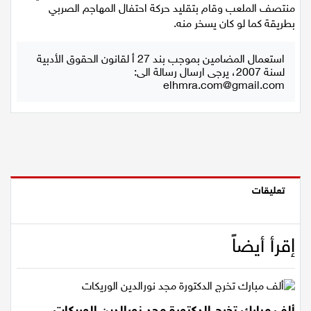
منتصف الملعب وقام بتقليد حركة احتفال المهاجم الصربي
بطريقة كما لو كان يسخر منه.
اقتصاد
استعمال المضامين بموجب بند 27 أ لقانون الحقوق الأدبية
مقالات
لسنة 2007، يرجى ارسال رسالة الى:
elhmra.com@gmail.com
مطبخ
صحة وطب
مجلة الحمرا
جمال وازياء
تعليقات
تكنولوجيا
إقرأ أيضاً
فن
ستوديو انتخابات 2022
ألف مبارك تخرج الدكتورة مجد نورالدين الوريكات