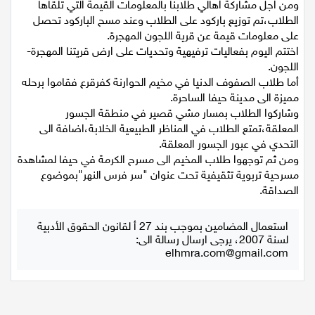
اجيل.
ومن اجل مشاركة اهالي طلابنا بالمعلومات القيمة التي تلقاها
اقتصاد
الطلاب،تم توزيع باركود على الطلاب وعند مسح الباركود تحصل
على معلومات قيمة عن قرية اللجون المهجرة.
مقالات
اختتم اليوم بفعاليات ترفيهية وتحديات على ارض قريتنا المهجرة-
اللجون.
مطبخ
أما طلاب الصفوف الدنيا في مخيم الحوارنة كفرقرع فقاموا برحله
مميزة الى مدينة حيفا الساحرة.
صحة وطب
وشاركوا الطلاب بمسار مشي قصير في منطقة الجسور
المعلقة،تمتع الطلاب في المناظر الطبيعية الخلابة،اضافة الى
التحدي في عبور الجسور المعلقة.
مجلة الحمرا
ومن ثم توجهوا طلاب المخيم الى مسرح الكرمة في حيفا لمشاهدة
مسرحية تربوية تثقيفية تحت عنوان "سر فرس النهر"بموضوع
جمال وازياء
الصداقة.
تكنولوجيا
استعمال المضامين بموجب بند 27 أ لقانون الحقوق الأدبية
لسنة 2007، يرجى ارسال رسالة الى:
فن
elhmra.com@gmail.com
ستوديو انتخابات 2022