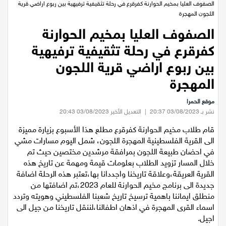
عيلبون
الرئيسية
/
اخبار محلية
/
الصفوف العليا بمخيم الحوارنة كفرقرع في رحلة تثقيفية ترفيهية بين ربوع اراضي قرية
اللجون المهجرة
دير حنا
الصفوف العليا بمخيم الحوارنة
كفرقرع في رحلة تثقيفية ترفيهية
سخنين
بين ربوع اراضي قرية اللجون
عرابة
المهجرة
موقع الحمرا
اخبار عالمية
نشر بـ 03/08/2023 20:37
|
التعديل الأخير 03/08/2023 20:43
قام طلاب مخيم الحوارنة كفرقرع مطلع هذا الأسبوع بزيارة مميزة
رياضة
الى القرية الفلسطينية المهجرة اللجون، شمل اليوم مسارات مشي
في احضان طبيعة اللجون بمرافقة مرشدين مختصين حيث تم
رياضة محلية
خلال المسار تزويد الطلاب بعلومات قيمة ومهمة عن تاريخ هذه
القرية العريقة،وعلاقة تاريخنا واجددانا بها،تعتبر هذه الرحلة اضافة
جديدة الى برنامج مخيم الحوارنة للعام 2023،تم اضافتها من
رياضة عالمية
منطلق ايماننا باهمية ترسيخ تاريخ شعبنا الفلسطيني وهويته وتردد
اسماء القرى المهجرة في اذهان اطفالنا،لننقل تاريخنا من جيل الى
تقارير خاصة