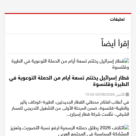
تعليقات
إقرأ أيضاً
قطار إسرائيل يختتم تسعة أيام من الحملة التوعوية في
الطيرة وقلنسوة
الأثنين 03/08/2026 15:50
في أعقاب افتتاح محطتي القطار الجديدتين، الطيرة–كوخاف يائير
والطيبة–قلنسوة، ضمن المرحلة الأولى من التشغيل التدريجي للمسار
الشرقي، نظّمت شركة قطار إسرائ...