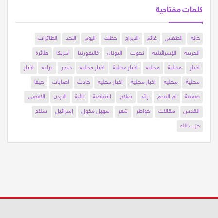
كلمات مفتاحية
حالة
الطقس
غائم
الابراج
حظك
اليوم
الاحد
الطائرات
الحربية
الإسرائيلية
تجوب
اليونان
كاليفورنيا
امريكا
طائرة
اخبار
محلية
محليه
اخبار محلية
اخبار محليه
خنجر
عرابه
اخبار
محلية
محليه
اخبار محلية
اخبار محليه
حادث
اصابات
حيفا
صعقة
ام الفحم
رائد
صلاح
انتفاضة
ثالثة
الاردن
الاقصى
القدس
مقالات
خواطر
شعر
سهيل مخول
إسرائيل
سلاح
حزب الله